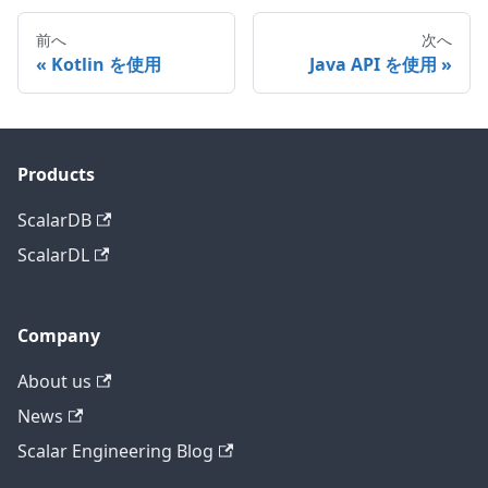
前へ
次へ
Kotlin を使用
Java API を使用
Products
ScalarDB
ScalarDL
Company
About us
News
Scalar Engineering Blog