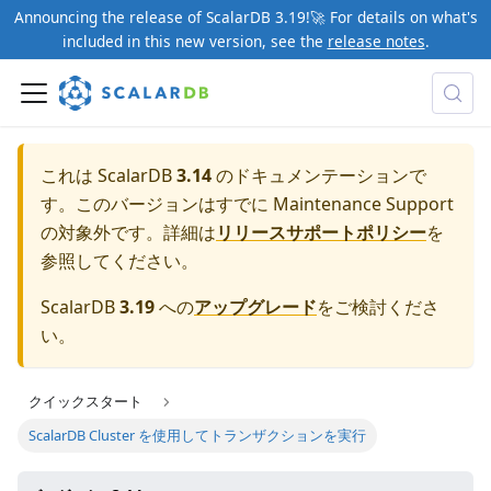
Announcing the release of ScalarDB 3.19!🚀 For details on what's
included in this new version, see the
release notes
.
これは ScalarDB
3.14
のドキュメンテーションで
す。このバージョンはすでに Maintenance Support
の対象外です。詳細は
リリースサポートポリシー
を
参照してください。
ScalarDB
3.19
への
アップグレード
をご検討くださ
い。
クイックスタート
ScalarDB Cluster を使用してトランザクションを実行