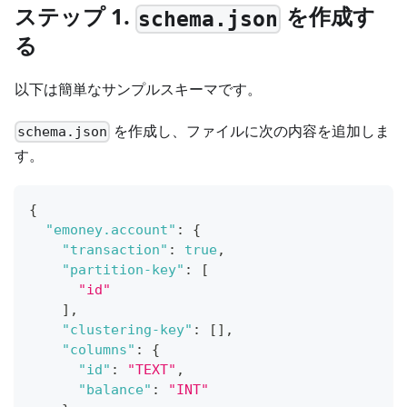
ステップ 1.
を作成す
schema.json
る
以下は簡単なサンプルスキーマです。
を作成し、ファイルに次の内容を追加しま
schema.json
す。
{
"emoney.account"
:
{
"transaction"
:
true
,
"partition-key"
:
[
"id"
]
,
"clustering-key"
:
[
]
,
"columns"
:
{
"id"
:
"TEXT"
,
"balance"
:
"INT"