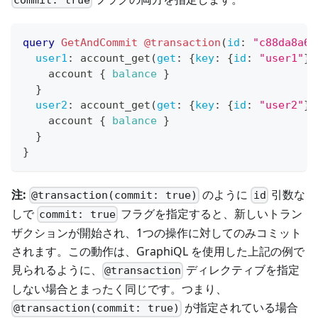
query
GetAndCommit
@transaction
(
id
:
"c88da8a6-
user1
:
account_get
(
get
:
{
key
:
{
id
:
"user1"
}
}
account
{
balance
}
}
user2
:
account_get
(
get
:
{
key
:
{
id
:
"user2"
}
}
account
{
balance
}
}
}
注:
のように
引数な
@transaction(commit: true)
id
しで
フラグを指定すると、新しいトラン
commit: true
ザクションが開始され、1つの操作に対してのみコミット
されます。この動作は、GraphiQL を使用した上記の例で
見られるように、
ディレクティブを指定
@transaction
しない場合とまったく同じです。つまり、
が指定されている場合
@transaction(commit: true)