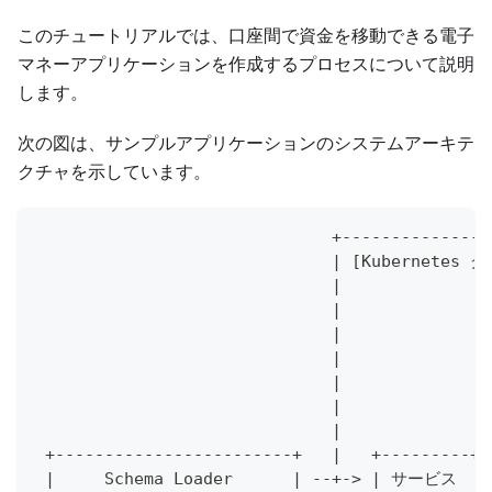
このチュートリアルでは、口座間で資金を移動できる電子
マネーアプリケーションを作成するプロセスについて説明
します。
次の図は、サンプルアプリケーションのシステムアーキテ
クチャを示しています。
                              +---------------
                              | [Kubernetes ク
                              |               
                              |             
                              |               
                              |               
                              |               
                              |               
                              |               
 +------------------------+   |   +---------+ 
 |     Schema Loader      | --+-> | サービス  | 