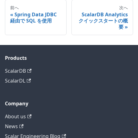
前へ
次へ
Spring Data JDBC
ScalarDB Analytics
経由で SQL を使用
クイックスタートの概
要
Products
ScalarDB
ScalarDL
Company
About us
News
Scalar Engineering Blog