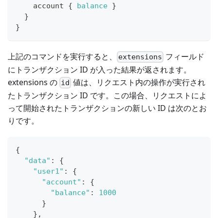
account
{
balance
}
}
}
上記のコマンドを実行すると、
フィールド
extensions
にトランザクション ID が入った結果が返されます。
extensions の
値は、リクエスト内の操作が実行され
id
たトランザクション ID です。この場合、リクエストによ
って開始されたトランザクションの新しい ID は次のとお
りです。
{
"data"
:
{
"user1"
:
{
"account"
:
{
"balance"
:
1000
}
}
,