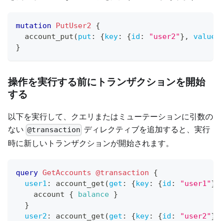
mutation
PutUser2
{
account_put
(
put
:
{
key
:
{
id
:
"user2"
}
,
values
}
操作を実行する前にトランザクションを開始
する
以下を実行して、クエリまたはミューテーションに引数の
ない
ディレクティブを追加すると、実行
@transaction
時に新しいトランザクションが開始されます。
query
GetAccounts
@transaction
{
user1
:
account_get
(
get
:
{
key
:
{
id
:
"user1"
}
}
account
{
balance
}
}
user2
:
account_get
(
get
:
{
key
:
{
id
:
"user2"
}
}