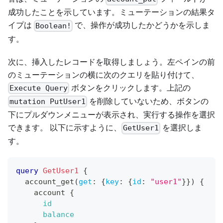
成功したことを示しています。ミューテーションの結果タ
イプは
で、操作が成功したかどうかを示しま
Boolean!
す。
次に、挿入したレコードを取得しましょう。左ペインの前
のミューテーションの横に次のクエリを貼り付けて、
ボタンをクリックします。上記の
Execute Query
を削除していないため、ボタンの
mutation PutUser1
下にプルダウンメニューが表示され、実行する操作を選択
できます。 以下に示すように、
を選択しま
GetUser1
す。
query
GetUser1
{
account_get
(
get
:
{
key
:
{
id
:
"user1"
}
}
)
{
account
{
id
balance