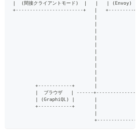
 |  (間接クライアントモード)  |   |   | (Envoy) |    | 
 +------------------------+   |   +---------+ 
                              |              
                              |               
                              |               
                              |               
                              |              
                              |               
                              |               
                              |               
                              |              
                              |               
         +------------+       |               
         |  ブラウザ   | ------+----------------
         | (GraphiQL) |       |               
         +------------+       |               
                              |               
                              +---------------