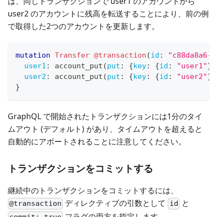
は、同じトランザクションで user1 のアカウントから
user2 のアカウントに残高を転送することにより、前の例
で取得した2つのアカウントを更新します。
mutation
Transfer
@transaction
(
id
:
"c88da8a6-a
user1
:
account_put
(
put
:
{
key
:
{
id
:
"user1"
}
,
user2
:
account_put
(
put
:
{
key
:
{
id
:
"user2"
}
,
}
GraphQL で開始されたトランザクションには1分のタイ
ムアウト (デフォルト) があり、タイムアウトを超えると
自動的にアボートされることに注意してください。
トランザクションをコミットする
継続中のトランザクションをコミットするには、
ディレクティブの引数として
と
@transaction
id
フラグの両方を指定します。
commit: true