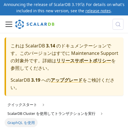
Announcing the release of ScalarDB 3.19!🚀 For details on what's
included in this new version, see the
release notes
.
これは ScalarDB
3.14
のドキュメンテーションで
す。このバージョンはすでに Maintenance Support
の対象外です。詳細は
リリースサポートポリシー
を
参照してください。
ScalarDB
3.19
への
アップグレード
をご検討くださ
い。
クイックスタート
ScalarDB Cluster を使用してトランザクションを実行
GraphQL を使用