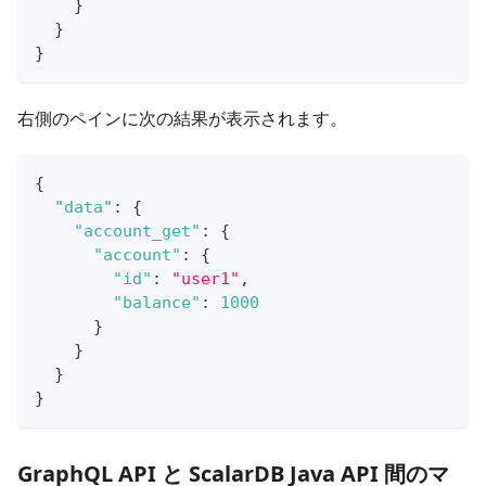
}
}
}
右側のペインに次の結果が表示されます。
{
"data"
:
{
"account_get"
:
{
"account"
:
{
"id"
:
"user1"
,
"balance"
:
1000
}
}
}
}
GraphQL API と ScalarDB Java API 間のマ