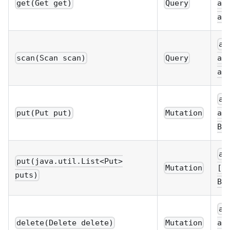
get(Get get)
Query
ac
ac
ac
scan(Scan scan)
Query
ac
ac
ac
put(Put put)
Mutation
ac
Bo
ac
put(java.util.List<Put>
Mutation
[a
puts)
Bo
ac
delete(Delete delete)
Mutation
ac