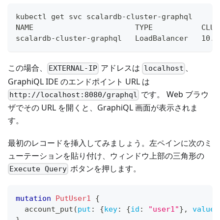
kubectl get svc scalardb-cluster-graphql
NAME                       TYPE           CLUS
scalardb-cluster-graphql   LoadBalancer   10.1
この場合、
アドレスは
、
EXTERNAL-IP
localhost
GraphiQL IDE のエンドポイント URL は
です。 Web ブラウ
http://localhost:8080/graphql
ザでその URL を開くと、GraphiQL 画面が表示されま
す。
最初のレコードを挿入してみましょう。左ペインに次のミ
ューテーションを貼り付け、ウィンドウ上部の三角形の
ボタンを押します。
Execute Query
mutation
PutUser1
{
account_put
(
put
:
{
key
:
{
id
:
"user1"
}
,
values