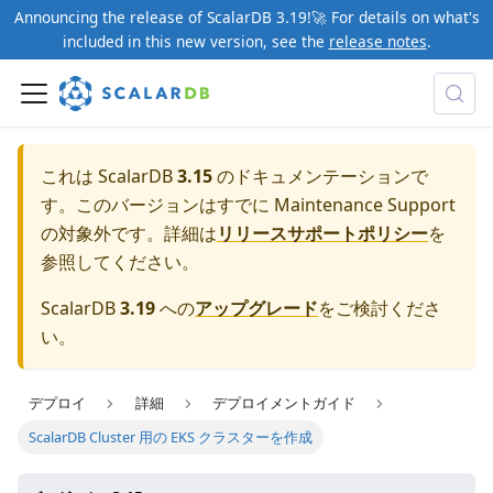
Announcing the release of ScalarDB 3.19!🚀 For details on what's
included in this new version, see the
release notes
.
これは ScalarDB
3.15
のドキュメンテーションで
す。このバージョンはすでに Maintenance Support
の対象外です。詳細は
リリースサポートポリシー
を
参照してください。
ScalarDB
3.19
への
アップグレード
をご検討くださ
い。
デプロイ
詳細
デプロイメントガイド
ScalarDB Cluster 用の EKS クラスターを作成