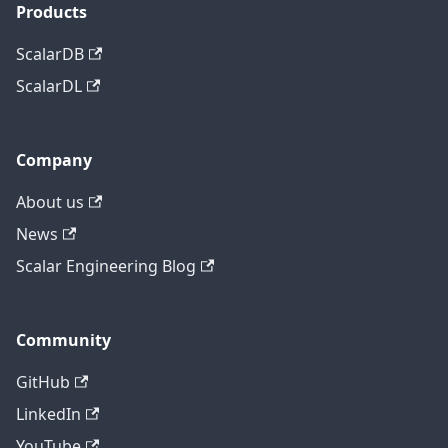
Products
ScalarDB
ScalarDL
Company
About us
News
Scalar Engineering Blog
Community
GitHub
LinkedIn
YouTube