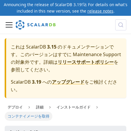
Announcing the release of ScalarDB 3.19!🚀 For details on what's
included in this new version, see the
release notes
.
これは ScalarDB
3.15
のドキュメンテーションで
す。このバージョンはすでに Maintenance Support
の対象外です。詳細は
リリースサポートポリシー
を
参照してください。
ScalarDB
3.19
への
アップグレード
をご検討くださ
い。
デプロイ
詳細
インストールガイド
コンテナイメージを取得