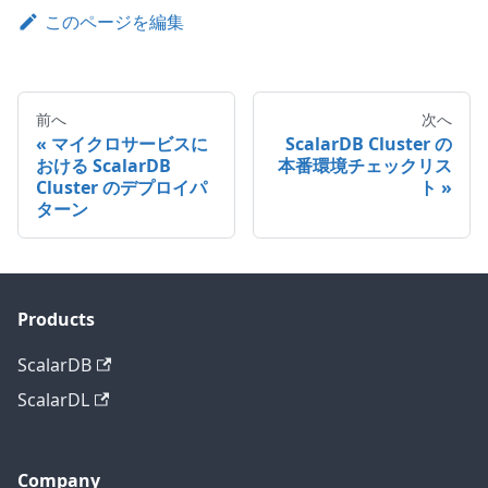
このページを編集
前へ
次へ
マイクロサービスに
ScalarDB Cluster の
おける ScalarDB
本番環境チェックリス
Cluster のデプロイパ
ト
ターン
Products
ScalarDB
ScalarDL
Company