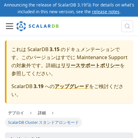
Announcing the release of ScalarDB 3.19!🚀 For details on what's
included in this new version, see the
release notes
.
これは ScalarDB
3.15
のドキュメンテーションで
す。このバージョンはすでに Maintenance Support
の対象外です。詳細は
リリースサポートポリシー
を
参照してください。
ScalarDB
3.19
への
アップグレード
をご検討くださ
い。
デプロイ
詳細
ScalarDB Cluster スタンドアロンモード