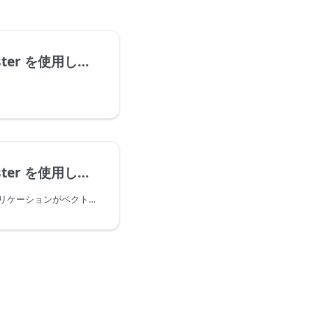
を使用してトランザクションを実行
 を使用してベクトル検索を実行
ScalarDB Cluster は、アプリケーションがベクトルストアと統一された方法で対話できるように、ベクトルストアの抽象化を提供します。このページでは、この機能の概要と、それがユーザーにとってなぜ有益であるかについて説明します。