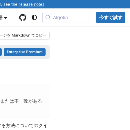
n, see the
release notes
.
語
Algolia
今すぐ試す
ージを Markdown でコピー
Enterprise Premium
盾または不一致がある
始する方法についてのクイ