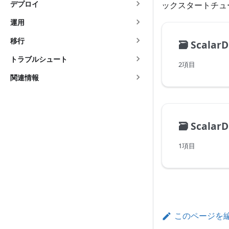
デプロイ
ックスタートチュ
運用
移行
🗃️
ScalarDB Co
トラブルシュート
2項目
関連情報
🗃️
ScalarDB 
1項目
このページを