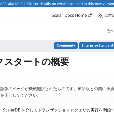
of ScalarDB 3.19!🚀 For details on what's included in this new versio
Scalar Docs Home
日本
ペ
Community
Enterprise Standard
クスタートの概要
英語版のページが機械翻訳されたものです。英語版との間に矛
版を正としてください。
ScalarDB を介してトランザクションとクエリの実行を開