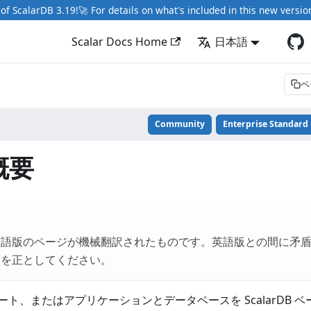
of ScalarDB 3.19!🚀 For details on what's included in this new versio
Scalar Docs Home
日本語
ペ
Community
Enterprise Standard
概要
英語版のページが機械翻訳されたものです。英語版との間に矛
版を正としてください。
ト、またはアプリケーションとデータベースを ScalarDB 