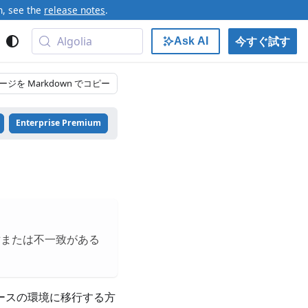
n, see the
release notes
.
Algolia
今すぐ試す
Ask AI
ージを Markdown でコピー
Enterprise Premium
盾または不一致がある
ベースの環境に移行する方