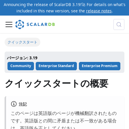
Announcing the release of ScalarDB 3.19!🚀 For details on what's
included in this new version, see the
release notes
.
クイックスタート
バージョン: 3.19
Community
Enterprise Standard
Enterprise Premium
クイックスタートの概要
注記
このページは英語版のページが機械翻訳されたもの
です。英語版との間に矛盾または不一致がある場合
は、英語版を正としてください。