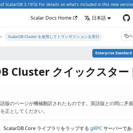
of ScalarDB 3.19!🚀 For details on what's included in this new versio
Scalar Docs Home
日本語
ペ
ScalarDB Cluster を使用してトランザクションを実行
Enterprise Standard
rDB Cluster クイックス
英語版のページが機械翻訳されたものです。英語版との間に矛
版を正としてください。
calarDB Core ライブラリをラップする
gRPC
サーバーである Sc