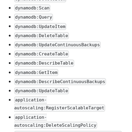
dynamodb:Scan
dynamodb:Query
dynamodb:UpdateItem
dynamodb:DeleteTable
dynamodb:UpdateContinuousBackups
dynamodb:CreateTable
dynamodb:DescribeTable
dynamodb:GetItem
dynamodb:DescribeContinuousBackups
dynamodb:UpdateTable
application-
autoscaling:RegisterScalableTarget
application-
autoscaling:DeleteScalingPolicy