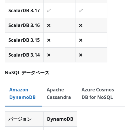
ScalarDB 3.17
✅
✅
ScalarDB 3.16
❌
❌
ScalarDB 3.15
❌
❌
ScalarDB 3.14
❌
❌
NoSQL データベース
Amazon
Apache
Azure Cosmos
DynamoDB
Cassandra
DB for NoSQL
バージョン
DynamoDB