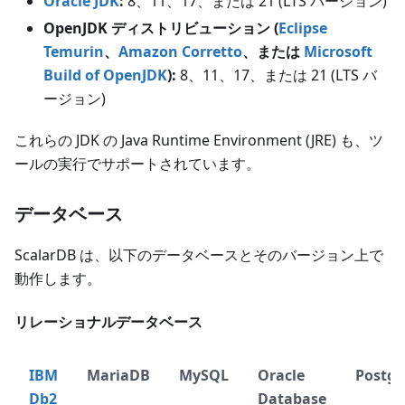
Oracle JDK
:
8、11、17、または 21
(LTS バージョン)
OpenJDK ディストリビューション (
Eclipse
Temurin
、
Amazon Corretto
、または
Microsoft
Build of OpenJDK
):
8、11、17、または 21
(LTS バ
ージョン)
これらの JDK の Java Runtime Environment (JRE) も、ツ
ールの実行でサポートされています。
データベース
ScalarDB は、以下のデータベースとそのバージョン上で
動作します。
リレーショナルデータベース
IBM
MariaDB
MySQL
Oracle
Postg
Db2
Database