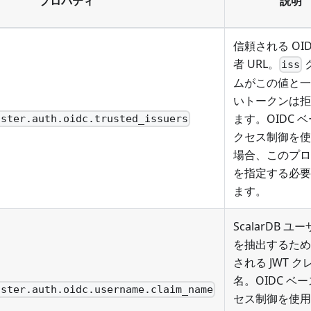
プロパティ
説明
信頼される OID
者 URL。
iss
ムがこの値と一
いトークンは拒
ます。OIDC 
uster.auth.oidc.trusted_issuers
クセス制御を使
場合、このプロ
を指定する必要
ます。
ScalarDB ユ
を抽出するため
される JWT ク
名。OIDC ベ
uster.auth.oidc.username.claim_name
セス制御を使用