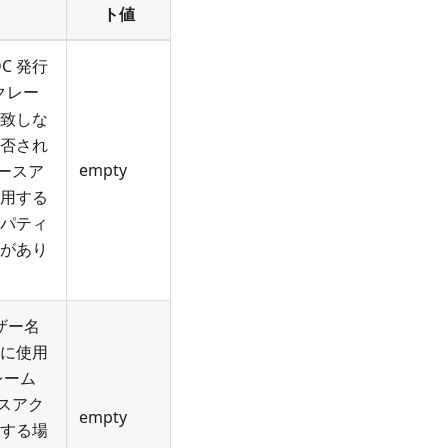
ト値
C 発行
クレー
致しな
否され
empty
ベースア
用する
パティ
があり
ーザー名
に使用
レーム
ースアク
empty
する場