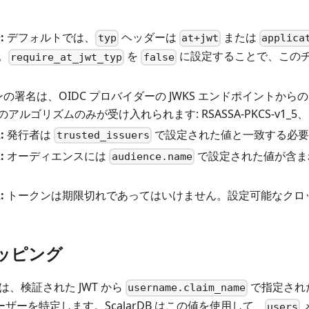
:
デフォルトでは、
ヘッダーは
または
typ
at+jwt
applica
。
を
に設定することで、この
require_at_jwt_typ
false
の署名は、OIDC プロバイダーの JWKS エンドポイントか
ルゴリズムのみが受け入れられます: RSASSA-PKCS-v1_5、RS
:
発行者は
で設定された値と一致する必要
trusted_issuers
:
オーディエンスには
で設定された値が含ま
audience.name
:
トークンは期限切れであってはいけません。設定可能なクロ
ッピング
ter は、検証された JWT から
で指定され
username.claim_name
B ユーザーを特定します。ScalarDB はこの値を使用して、
users