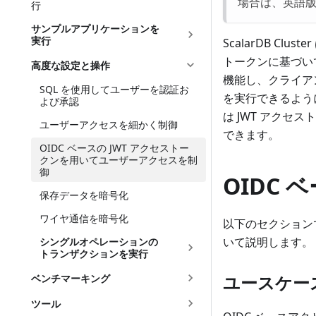
場合は、英語
行
サンプルアプリケーションを
実行
ScalarDB Clus
トークンに基づい
高度な設定と操作
機能し、クライアン
SQL を使用してユーザーを認証お
を実行できるよう
よび承認
は JWT アク
ユーザーアクセスを細かく制御
できます。
OIDC ベースの JWT アクセストー
クンを用いてユーザーアクセスを制
御
OIDC
保存データを暗号化
ワイヤ通信を暗号化
以下のセクション
いて説明します。
シングルオペレーションの
トランザクションを実行
ユースケー
ベンチマーキング
ツール