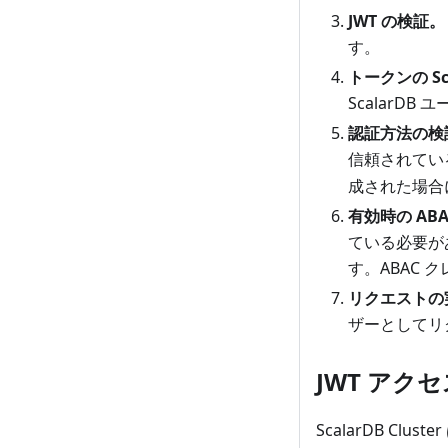
JWT の検証。
す。
トークンの S
ScalarD
認証方法の検
信頼されてい
成された場合
有効時の AB
ている必要があ
す。ABAC
リクエストの
ザーとしてリ
JWT アク
ScalarDB Cluste