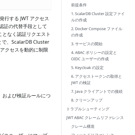
前提条件
1. ScalarDB Cluster 設定ファイ
ど) が発行する JWT アクセス
ルの作成
認証の代替手段として
2. Docker Compose ファイル
ることなく認証リクエスト
の作成
calarDB Cluster
3. サービスの開始
にアクセスを動的に制限
4. ABAC ポリシーの設定と
OIDC ユーザーの作成
5. Keycloak の設定
6. アクセストークンの取得と
JWT の検証
7. Java クライアントでの接続
ー、および検証ルールにつ
8. クリーンアップ
トラブルシューティング
JWT ABAC クレームリファレンス
クレーム構造