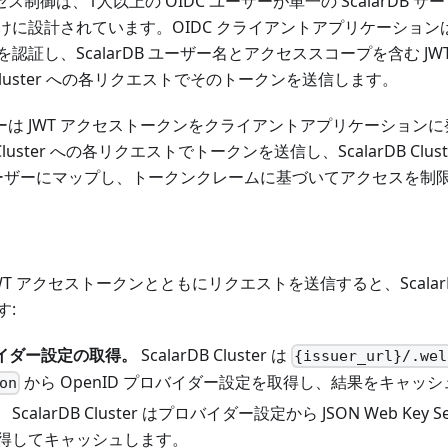
セス制御は、1人以上の OIDC ユーザーが単一の ScalarDB
に設計されています。OIDC クライアントアプリケーションは
認証し、ScalarDB ユーザー名とアクセススコープを含む J
B Cluster への各リクエストでそのトークンを送信します。
ダーは JWT アクセストークンをクライアントアプリケーション
B Cluster への各リクエストでトークンを送信し、ScalarDB Cl
B ユーザーにマップし、トークンクレームに基づいてアクセスを制
T アクセストークンとともにリクエストを送信すると、ScalarDB 
す:
バイダー設定の取得。
ScalarDB Cluster は
{issuer_url}/.wel
から OpenID プロバイダー設定を取得し、結果をキャッ
on
。
ScalarDB Cluster はプロバイダー設定から JSON Web Key Se
得してキャッシュします。