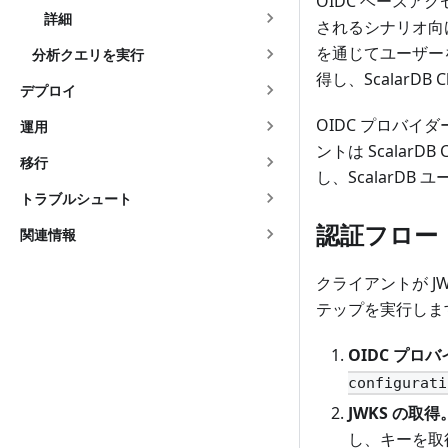
OIDC ベースアク
詳細
されるシナリオ向け
を通じてユーザーを
分析クエリを実行
得し、ScalarD
デプロイ
OIDC プロバイ
運用
ントは ScalarD
移行
し、ScalarD
トラブルシュート
認証フロー
関連情報
クライアントが JW
テップを実行しま
OIDC プロ
configurati
JWKS の取得
し、キーを取