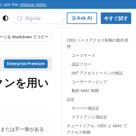
n, see the
release notes
.
Algolia
今すぐ試す
Ask AI
ージを Markdown でコピー
OIDC ベースアクセス制御の動作原
理
ユースケース
Enterprise Premium
認証フロー
JWT アクセストークンの検証
ークンを用い
ユーザーマッピング
動的 ABAC 制限
設定
サーバー側設定
クライアント側設定
チュートリアル - OIDC と ABAC で
盾または不一致がある
アクセス制御